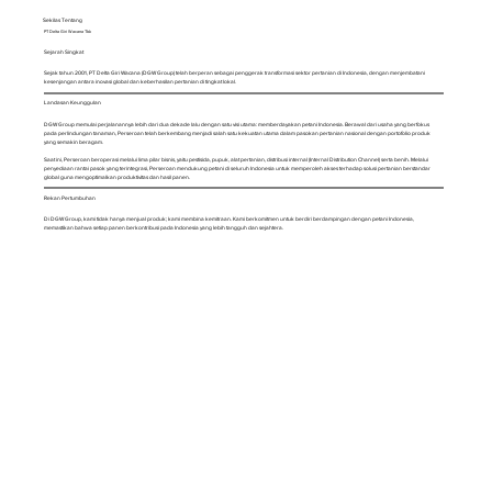
Sekilas Tentang
PT Delta Giri Wacana Tbk
Sejarah Singkat
Sejak tahun 2001, PT Delta Giri Wacana (DGW Group) telah berperan sebagai penggerak transformasi sektor pertanian di Indonesia, dengan menjembatani
kesenjangan antara inovasi global dan keberhasilan pertanian di tingkat lokal.
Landasan Keunggulan
DGW Group memulai perjalanannya lebih dari dua dekade lalu dengan satu visi utama: memberdayakan petani Indonesia. Berawal dari usaha yang berfokus
pada perlindungan tanaman, Perseroan telah berkembang menjadi salah satu kekuatan utama dalam pasokan pertanian nasional dengan portofolio produk
yang semakin beragam.
Saat ini, Perseroan beroperasi melalui lima pilar bisnis, yaitu pestisida, pupuk, alat pertanian, distribusi internal (Internal Distribution Channel) serta benih. Melalui
penyediaan rantai pasok yang terintegrasi, Perseroan mendukung petani di seluruh Indonesia untuk memperoleh akses terhadap solusi pertanian berstandar
global guna mengoptimalkan produktivitas dan hasil panen.
Rekan Pertumbuhan
Di DGW Group, kami tidak hanya menjual produk; kami membina kemitraan. Kami berkomitmen untuk berdiri berdampingan dengan petani Indonesia,
memastikan bahwa setiap panen berkontribusi pada Indonesia yang lebih tangguh dan sejahtera.