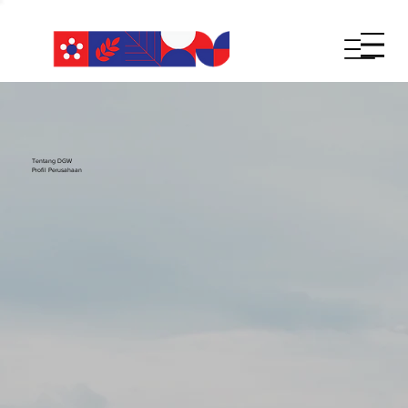
Tentang DGW
Profil Perusahaan