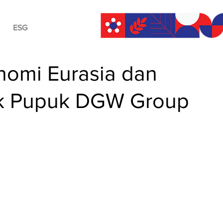
ESG
nomi Eurasia dan
rik Pupuk DGW Group