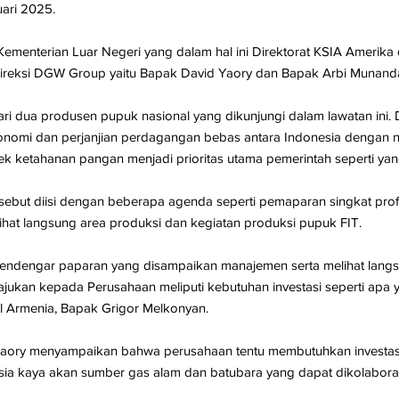
uari 2025.
i Kementerian Luar Negeri yang dalam hal ini Direktorat KSIA Amerik
Direksi DGW Group yaitu Bapak David Yaory dan Bapak Arbi Munanda
 dari dua produsen pupuk nasional yang dikunjungi dalam lawatan ini
 ekonomi dan perjanjian perdagangan bebas antara Indonesia denga
 ketahanan pangan menjadi prioritas utama pemerintah seperti yang 
but diisi dengan beberapa agenda seperti pemaparan singkat profil 
elihat langsung area produksi dan kegiatan produksi pupuk FIT.
mendengar paparan yang disampaikan manajemen serta melihat langs
jukan kepada Perusahaan meliputi kebutuhan investasi seperti apa 
 Armenia, Bapak Grigor Melkonyan.
ory menyampaikan bahwa perusahaan tentu membutuhkan investasi te
a kaya akan sumber gas alam dan batubara yang dapat dikolabora