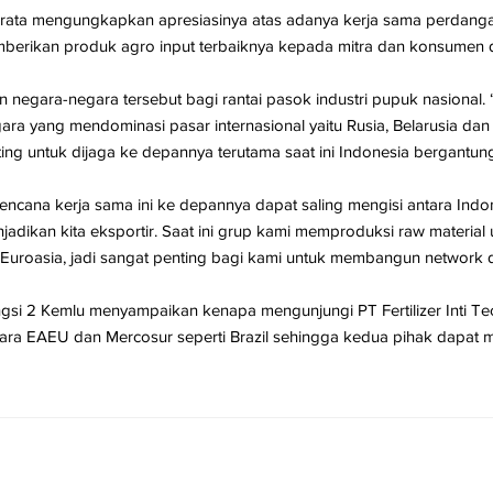
 Prata mengungkapkan apresiasinya atas adanya kerja sama perdan
ikan produk agro input terbaiknya kepada mitra dan konsumen di 
negara-negara tersebut bagi rantai pasok industri pupuk nasional
ara yang mendominasi pasar internasional yaitu Rusia, Belarusia dan
ing untuk dijaga ke depannya terutama saat ini Indonesia bergantung
encana kerja sama ini ke depannya dapat saling mengisi antara Indo
enjadikan kita eksportir. Saat ini grup kami memproduksi raw material
Euroasia, jadi sangat penting bagi kami untuk membangun network d
ngsi 2 Kemlu menyampaikan kenapa mengunjungi PT Fertilizer Inti Te
ra EAEU dan Mercosur seperti Brazil sehingga kedua pihak dapat me