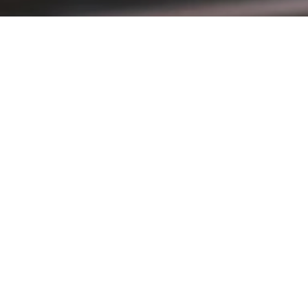
PT Delta Giri Wacana Tbk
Safety Engineer Staff (FIT)
Region:
Gresik, Jawa Timur
Level:
Staff
Kriteria :
Pendidikan minimal S1 Teknik Lingkungan
Berpengalaman 2 Tahun di bidang yang sama
Memiliki sertifikasi keahlian K3
Familiar dengan EHS Management System & ISO System
Analytical thinking, bertanggung jawab, tegas, dan disiplin
Memiliki kemampuan komunikasi yang baik
Jujus dan memiliki intergitas tinggi
Detail Pekerjaan :
Memahami secara menyeluruh ketentuan hukum dan perundang-undangan tentang K3
Mengidentifikasi bahaya dan risiko di setiap masing-masing area.
Memastikan pencegahan kecelakaan kerja dan penyakit akibat kerja.
Menjalankan program continious improvement berjalan sesuai kebutuhan perusahaan (5R).
Memastikan kondisi lingkungan pabrik aman bagi pekerja dan tamu.