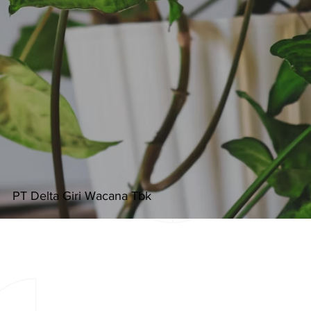
PT Delta Giri Wacana Tbk