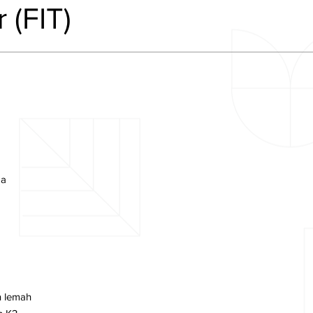
 (FIT)
ma
an lemah