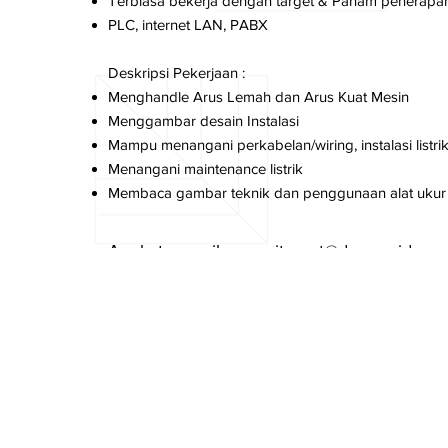
Terbiasa bekerja dengan target & Paham penerapa
PLC, internet LAN, PABX
Deskripsi Pekerjaan :
Menghandle Arus Lemah dan Arus Kuat Mesin
Menggambar desain Instalasi
Mampu menangani perkabelan/wiring, instalasi listrik,
Menangani maintenance listrik
Membaca gambar teknik dan penggunaan alat uku
Apply to email:
recruitment@dgw.co.id
Subject Email:
Electrical Engineer_FIT
Previous Item
Cookies Policy
PT Delta GIri Wacana, Tbk.