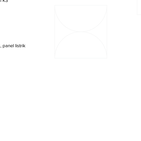
n K3
 panel listrik
r
Hubungi Kami
Karir
News