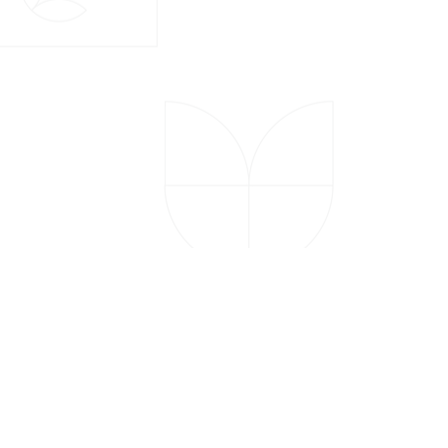
Next Item
Copyright © 2026 PT Delta Giri Wacana, Tbk