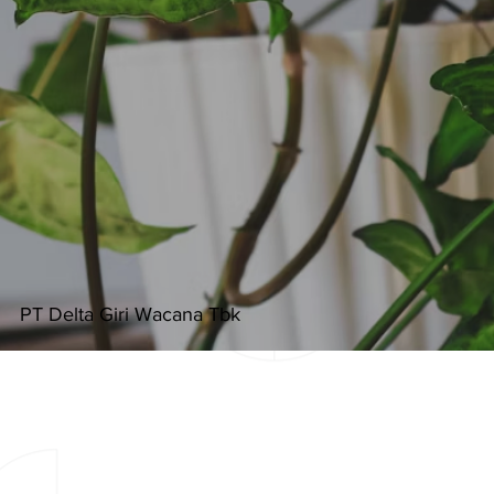
PT Delta Giri Wacana Tbk